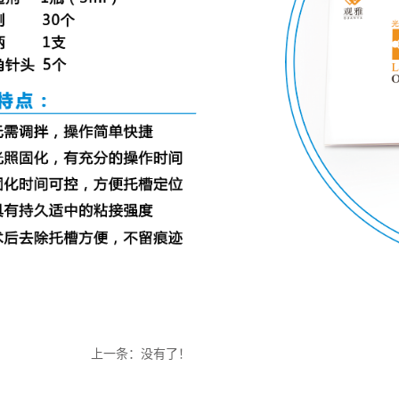
上一条：没有了！