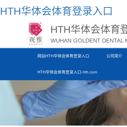
HTH华体会体育登录入口
HTH华体会体育登录
WUHAN GOLDENT DENTAL M
网站HTH华体会体育登录入口
公司简介
HTH华体会体育登录入口-hth.com