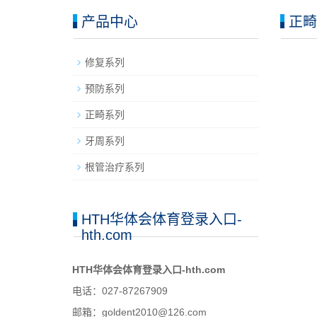
产品中心
正畸
修复系列
预防系列
正畸系列
牙周系列
根管治疗系列
HTH华体会体育登录入口-
hth.com
HTH华体会体育登录入口-hth.com
电话：027-87267909
邮箱：goldent2010@126.com