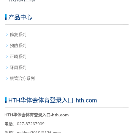
产品中心
修复系列
预防系列
正畸系列
牙周系列
根管治疗系列
HTH华体会体育登录入口-hth.com
HTH华体会体育登录入口-hth.com
电话：027-87267909
邮箱：goldent2010@126.com