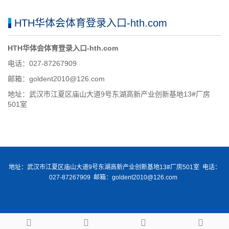
HTH华体会体育登录入口-hth.com
HTH华体会体育登录入口-hth.com
电话：027-87267909
邮箱：goldent2010@126.com
地址：武汉市江夏区庙山大道9号东湖高新产业创新基地13#厂房
501室
地址：武汉市江夏区庙山大道9号东湖高新产业创新基地13#厂房501室 电话：
027-87267909 邮箱：goldent2010@126.com