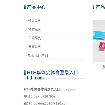
产品中心
产品
修复系列
预防系列
正畸系列
牙周系列
根管治疗系列
通
HTH华体会体育登录入口-
hth.com
HTH华体会体育登录入口-hth.com
电话：027-87267909
邮箱：goldent2010@126.com