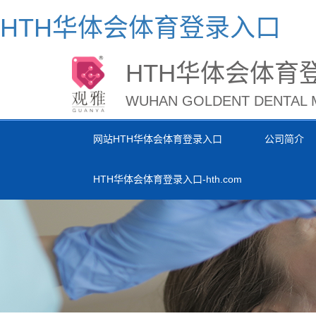
HTH华体会体育登录入口
HTH华体会体育登录
WUHAN GOLDENT DENTAL M
网站HTH华体会体育登录入口
公司简介
HTH华体会体育登录入口-hth.com