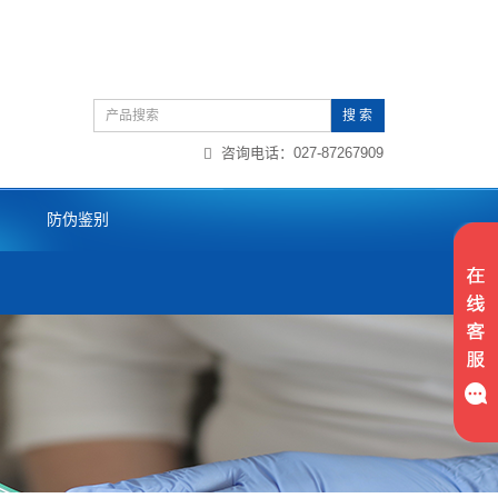
搜 索
咨询电话：027-87267909
防伪鉴别