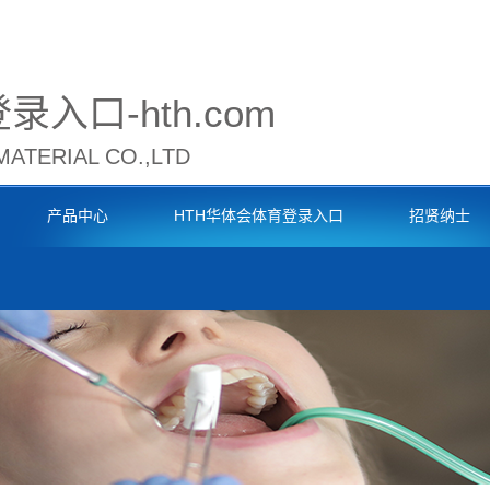
入口-hth.com
ATERIAL CO.,LTD
产品中心
HTH华体会体育登录入口
招贤纳士